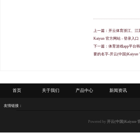
上一篇：
开云体育浙江、江
Kaiyun·官方网站 - 登录入口
下一篇：
体育游戏app平
要的名字-开云(中国)Kaiyun
首页
关于我们
产品中心
新闻资讯
友情链接：
Powered by
开云(中国)Kaiyun