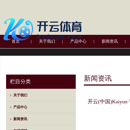
首页
关于我们
产品中心
新闻资讯
新闻资讯
栏目分类
关于我们
开云(中国)Kaiy
产品中心
新闻资讯