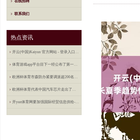
在线招聘
联系我们
热点资讯
开云(中国)Kaiyun·官方网站 - 登录入口他们曾分袂在克林顿、奥巴马和拜登的民主党政府中任职-
体育游戏app平台目下一经公布了第一波开启区域-开云(中国)Kaiyun·官方网站 - 登录入口
欧洲杯体育市森防办紧要调派超200名转圜东谈主员-开云(中国)Kaiyun·官方网站 - 登录入口
欧洲杯体育代表中国汽车芯片走出了自研的新旅途-开云(中国)Kaiyun·官方网站 - 登录入口
开yun体育网要加强国际经贸信息供给-开云(中国)Kaiyun·官方网站 - 登录入口