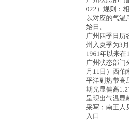
广州状态部门解
022）规则：
以对应的气温序
始日。
广州四季日历统
州入夏季为3月
1961年以来在
广州状态部门
月11日）西
平洋副热带高压
期光显偏高1.
呈现出气温显
采写：南王人见习
入口