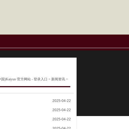
国)Kaiyun·官方网站 - 登录入口
>
新闻资讯
>
2025-04-22
2025-04-22
2025-04-22
2025-04-22