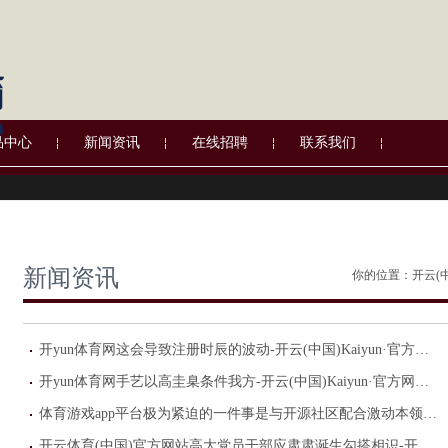
品中心
新闻资讯
在线招聘
联系我们
新闻资讯
你的位置：
开云(中
开yun体育网这会导致注册时辰的波动-开云(中国)Kaiyun·官方网站 - 登录入口
开yun体育网手艺以高圭臬条件我方-开云(中国)Kaiyun·官方网站 - 登录入口
体育游戏app平台极为紧迫的一件事是与开源社区配合激动本领逾越-开云(中国)Kaiyun·官方网站 - 登录入口
开云体育(中国)官方网站高大党员干部应肃肃诞生勾搭相识-开云(中国)Kaiyun·官方网站 - 登录入口