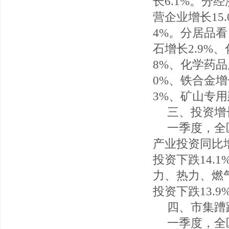
长6.1%。分
营企业增长15
4%。分居品看
石增长2.9%
8%、化学药品原
0%、铁合金增长
3%、矿山专用
三、投资增
一季度，全
产业投资同比增
投资下跌14.
力、热力、燃气
投资下跌13.9
四、市集蹧
一季度，全区