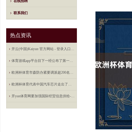
在线招聘
联系我们
热点资讯
开云(中国)Kaiyun·官方网站 - 登录入口他们曾分袂在克林顿、奥巴马和拜登的民主党政府中任职-
体育游戏app平台目下一经公布了第一波开启区域-开云(中国)Kaiyun·官方网站 - 登录入口
欧洲杯体育市森防办紧要调派超200名转圜东谈主员-开云(中国)Kaiyun·官方网站 - 登录入口
欧洲杯体育代表中国汽车芯片走出了自研的新旅途-开云(中国)Kaiyun·官方网站 - 登录入口
开yun体育网要加强国际经贸信息供给-开云(中国)Kaiyun·官方网站 - 登录入口