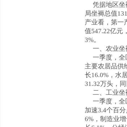
凭据地区坐
局坐褥总值13
产业看，第一产
值547.22亿
3%。
一、农业坐
一季度，全区
主要农居品供
长16.0%，
31.32万头，
二、工业坐
一季度，全
加速3.4个百
6%，制造业增