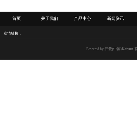
首页
关于我们
产品中心
新闻资讯
友情链接：
Powered by
开云(中国)Kaiyun