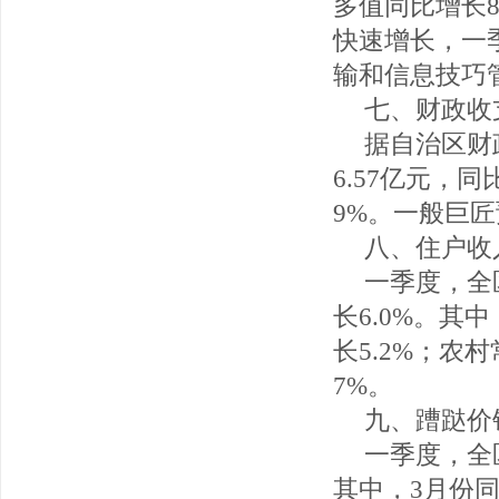
多值同比增长8
快速增长，一季
输和信息技巧管
七、财政收
据自治区财
6.57亿元，同
9%。一般巨匠预
八、住户收
一季度，全
长6.0%。其
长5.2%；农
7%。
九、蹧跶价
一季度，全
其中，3月份同