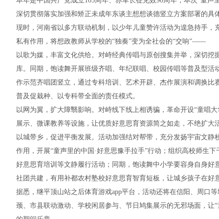
本年是中国共产党成立105周年、赤军长征见效90周年，本次“童
深切贯彻落实加强和矫正未成年东谈主想想谈德竖立方案部署的具
现时，河南省以多方联动机制，以少年儿童赞许活动为遑急持手，
私有作用，将想政教师从学校的“独奏”变为全社会的“交响”——
以歌为媒，丰富文化供给。对峙经典传唱与原创搜集并举，深切挖
库。同期，饱读舞开展班级齐唱、年纪联唱、校园传唱等普及型活
作示范齐唱团竖立，通过专科培训、艺术开辟、杰作展演和调换比
普及促栽种、以专科带全面的责任模式。
以网为翼，扩大障翳影响。对峙线下线上相诱骗，革命开设“童唱大华
展示、微课教养等设施，让优质好意思育资源简之如走，不绝扩大
以城带乡，促进平衡发展。活动加强结对帮带，充分发扬宇宙文静
作用，开展“童声里的中国·好意思豫手拉手”行动；组织高校师生
好意思育培训等文静履行活动；同期，饱读舞中小学要容身自身好
社团共建，有用补都农村塾校好意思育智育短板，让城乡孩子在好
据悉，继平顶山站之后体育游戏app平台，活动还将在信阳、周口
颈、市县联动激动、学校闲居参与、节日鸠集展示的无邪场面，让“