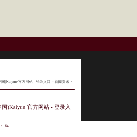
国)Kaiyun·官方网站 - 登录入口
>
新闻资讯
>
Kaiyun·官方网站 - 登录入
：164