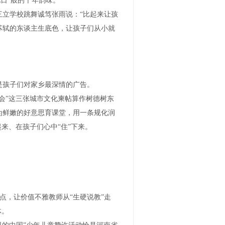
日”般的千年韵味。
立学校跳舞诚笃张雨说：“比起来让孩
苏轼的东谈主生底色，让孩子们从小就
是孩子们对家乡最深情的广告。
会”这三张城市文化柬帖算作树德树东
为鲜嫩的好意思育课堂，用一条规化润
来、在孩子们心中“住”下来。
骗点，让价值不雅教师从“生硬说教”走
体。