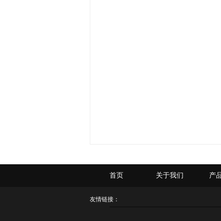
首页
关于我们
产
友情链接：