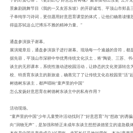
子的野蛮心扉；《瓷韵匠心 好意思育铸魂》篇章摆动出汝瓷“云开见
景象剧跳舞节目《我的一又友苏东坡》的开辟诚笃、平顶山市郏县三
子单纯学习诗词，更但愿用好意思育课堂的体式，让他们确凿读懂
得益苏轼这么汜博乐不雅的精神力量。”
通盘参演孩子谢幕。
展演规章后，通盘参演孩子进行谢幕。现场每一个逾越的音符，都
据先容，平顶山市深耕中华优秀传统文化沃土，将“陶瓷、三苏、书
谈主的无邪课本，系统性激动进校园活动，让静态的文化资源转念
校、特质育东谈主的新旅途，确凿完了了让传统文化在校园里“活”起
树德树东谈主，都声唱响“童声里的中国”
怎么发扬好意思育在树德树东谈主中的私有作用？
活动现场。
“童声里的中国”少年儿童赞许活动找到了“好意思育”与“想政”的诱
向“润物无声”，是加强和矫正未成年东谈主想想谈德竖立的遑急载