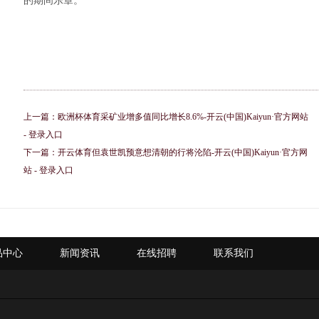
的期间乐章。
上一篇：
欧洲杯体育采矿业增多值同比增长8.6%-开云(中国)Kaiyun·官方网站
- 登录入口
下一篇：
开云体育但袁世凯预意想清朝的行将沦陷-开云(中国)Kaiyun·官方网
站 - 登录入口
品中心
新闻资讯
在线招聘
联系我们